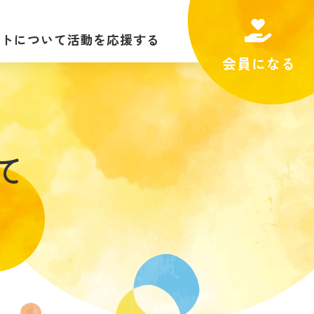
ートについて
活動を応援する
会員になる
ンサート
個人でできること
・料金
法人としてできること
ラム
て
コンサート
レポート