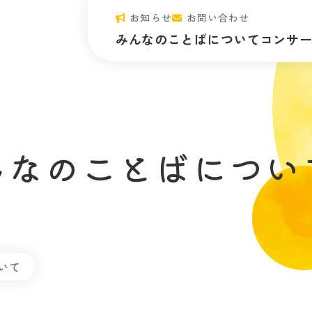
お知らせ
お問い合わせ
みんなのことばについて
コンサ
ビジョン・ミッション
みんなのコ
代表メッセージ
プログラム
団体概要・情報公開
正課プログ
んなのことばについ
心が動く“体験”のひみつ
開催予定の
みんことのアーティスト
コンサート
いて