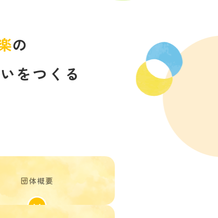
楽
の
会いをつくる
団体概要