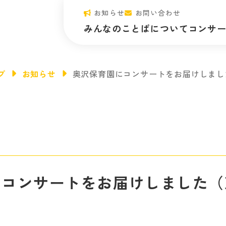
お知らせ
お問い合わせ
みんなのことばについて
コンサ
ビジョン・ミッション
みんなのコ
プ
お知らせ
奥沢保育園にコンサートをお届けしまし
代表メッセージ
プログラム
団体概要・情報公開
正課プログ
心が動く“体験”のひみつ
開催予定の
みんことのアーティスト
コンサート
にコンサートをお届けしました（