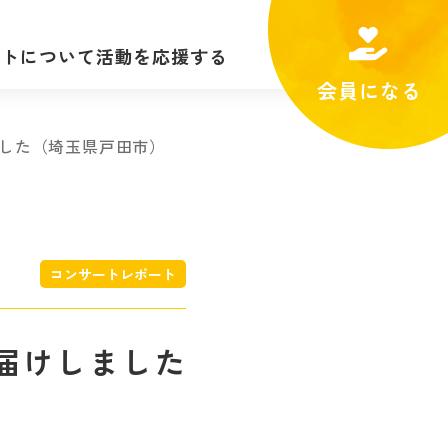
ートについて
活動を応援する
会員になる
ンサート
個人でできること
した（埼玉県戸田市）
・料金
法人としてできること
ラム
コンサート
コンサートレポート
レポート
届けしました