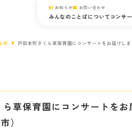
お知らせ
お問い合わせ
みんなのことばについて
コンサ
ビジョン・ミッション
みんなのコ
らせ
戸田本町さくら草保育園にコンサートをお届けしま
代表メッセージ
プログラム
団体概要・情報公開
正課プログ
心が動く“体験”のひみつ
開催予定の
みんことのアーティスト
コンサート
くら草保育園にコンサートをお
田市）